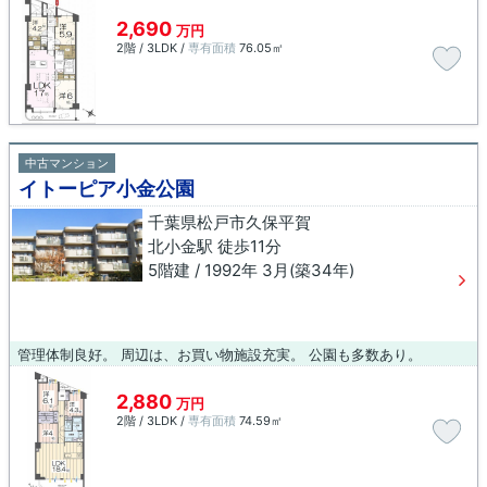
2,690
万円
2階 / 3LDK /
専有面積
76.05㎡
中古マンション
イトーピア小金公園
千葉県松戸市久保平賀
北小金駅 徒歩11分
5階建 / 1992年 3月(築34年)
管理体制良好。 周辺は、お買い物施設充実。 公園も多数あり。
2,880
万円
2階 / 3LDK /
専有面積
74.59㎡