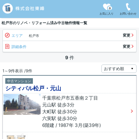
0
お気に入り
お問い合わせ
松戸市のリノベ・リフォーム済み中古物件情報一覧
変更
エリア
松戸市
変更
詳細条件
9
件
1～9件表示 /9件
中古マンション
シティパル松戸・元山
千葉県松戸市五香南２丁目
元山駅 徒歩3分
大町駅 徒歩30分
六実駅 徒歩30分
6階建 / 1987年 3月(築39年)