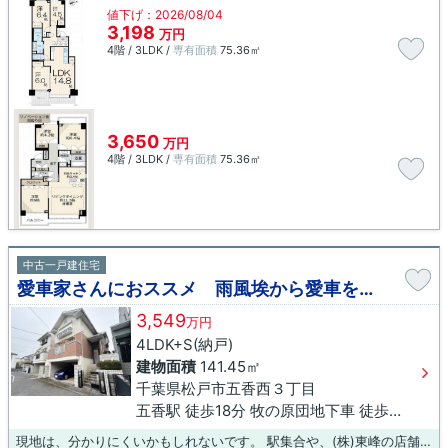
値下げ：2026/08/04
3,198
万円
4階 / 3LDK /
専有面積
75.36㎡
3,650
万円
4階 / 3LDK /
専有面積
75.36㎡
中古一戸建住宅
愛車家さんにおススメ 雨風埃から愛車を守る、地下車庫 五香駅
3,549
万円
4LDK+S(納戸)
建物面積
141.45㎡
千葉県松戸市五香西３丁目
五香駅 徒歩18分 牧の原団地下車 徒歩5分
現地は、分かりにくいかもしれないです。 駅集合や、(株)東峰の店舗集合できます。 ご自宅まで大型車で送迎もいたします。 小さいお子様もご一緒に皆さんでお越しください。 2種免許取得スタッフによる、車酔いしないスムーズドライブでご案内もできます。 子育て真っ最中のイクメンスタッフによる、ちびちゃんのいるご家庭にやさしい、おススメスポットのご案内も大好評。 お気軽にどうぞ。