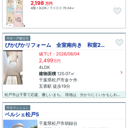
2,198
万円
4階 / 3LDK /
専有面積
70.04㎡
中古一戸建住宅
ぴかぴかリフォーム 全室南向き 和室2部屋あり 松戸市金ケ作
値下げ：2026/08/04
2,499
万円
4LDK
建物面積
120.07㎡
千葉県松戸市金ケ作
五香駅 徒歩19分
松戸市は子育て応援、優しいまち。 現地は、分かりにくいかもしれないです。 駅集合や、(株)東峰の店舗集合できます。 ご自宅まで大型車で送迎もいたします。 小さいお子様もご一緒に皆さんでお越しください。 2種免許取得スタッフによる、車酔いしないスムーズドライブでご案内もできます。 子育て真っ最中のイクメンスタッフによる、ちびちゃんのいるご家庭にやさしい、おススメスポットのご案内も大好評。 お気軽にどうぞ。
中古マンション
ベルシェ松戸5
千葉県松戸市胡録台