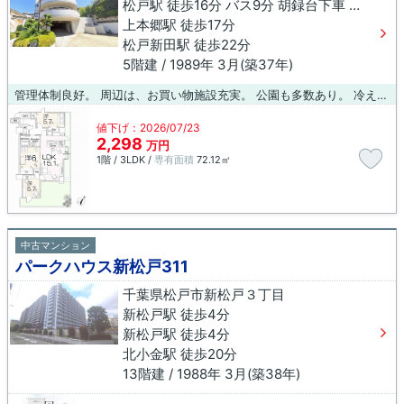
松戸駅 徒歩16分 バス9分 胡録台下車 徒歩5分
上本郷駅 徒歩17分
松戸新田駅 徒歩22分
5階建 / 1989年 3月(築37年)
管理体制良好。 周辺は、お買い物施設充実。 公園も多数あり。 冷え性さんにおススメ 南東向き、あったかリビング床暖房、自然な太陽光でやさしく身体が包まれます
値下げ：2026/07/23
2,298
万円
1階 / 3LDK /
専有面積
72.12㎡
中古マンション
パークハウス新松戸311
千葉県松戸市新松戸３丁目
新松戸駅 徒歩4分
新松戸駅 徒歩4分
北小金駅 徒歩20分
13階建 / 1988年 3月(築38年)