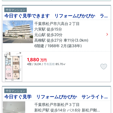
中古マンション
今日すぐ見学できます リフォームぴかぴか ライフプラザ六実
千葉県松戸市六高台２丁目
六実駅 徒歩15分
元山駅 徒歩20分
高柳駅 徒歩27分 車11分(3.0km)
6階建 / 1988年 2月(築38年)
1,880
万円
4階 / 3LDK /
専有面積
85.70㎡
中古マンション
今日すぐ見学 リフォームぴかぴか サンライトパストラル壱番館C棟
千葉県松戸市新松戸３丁目
新松戸駅 徒歩14分 バス6分 新松戸郵便局前下車 徒歩6分