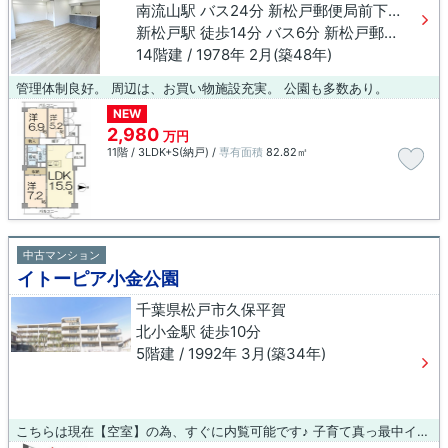
南流山駅 バス24分 新松戸郵便局前下車 徒歩6分
新松戸駅 徒歩14分 バス6分 新松戸郵便局前下車 徒歩6分
14階建 / 1978年 2月(築48年)
管理体制良好。 周辺は、お買い物施設充実。 公園も多数あり。
NEW
2,980
万円
11階 / 3LDK+S(納戸) /
専有面積
82.82㎡
中古マンション
イトーピア小金公園
千葉県松戸市久保平賀
北小金駅 徒歩10分
5階建 / 1992年 3月(築34年)
こちらは現在【空室】の為、すぐに内覧可能です♪ 子育て真っ最中イクメンパパによる、子育てお悩み相談付きツアーも開催中。 お気軽にお申し出くださいね。 株式会社東峰は「お一人お一人の『人生という名の物語』に 登場させて頂く事に感謝し、 『あなたに出会えて良かったと言っていただける』サービスを致します」 予約のお電話はこちらへ↓ TEL：047－710-7016 ☆☆☆大歓迎致します☆☆☆ ・まずは相談だけ◎ ・物件の情報が欲しい◎ ・自宅を売却して住み替えをしたい◎ ・住みたい土地がある◎ ・小学校を変更したくない◎ ・住宅ローンがいくら組めるのか知りたい◎ ・他にもローンがあるのだけれど。。。◎ ・家族に言えない借り入れがある。。。◎(秘密厳守します!!) ・たくさんの物件を案内して欲しい◎ ・平日に案内して欲しい◎ ・物件見学に行くのに自宅まで迎えに来てほしい◎ ・スタッフに会いたい(笑)◎ ☆☆☆KIDSスペース有ります☆☆☆ お子様が退屈しないように、おもちゃや塗り絵、ジュースのご用意がございます◎ ぜひご家族でご来店下さい！