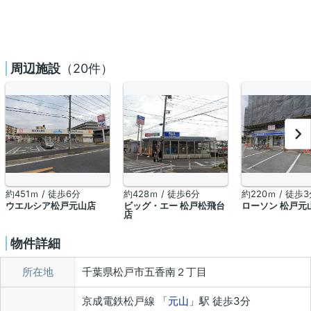
周辺施設
（20件）
約451ｍ / 徒歩6分
約428ｍ / 徒歩6分
約220ｍ / 徒歩
ウエルシア松戸元山店
ビッグ・エー 松戸松飛台
ローソン 松戸元
店
物件詳細
所在地
千葉県松戸市五香南２丁目
京成電鉄松戸線 「
元山
」駅 徒歩3分