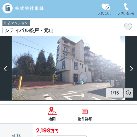
0
お気に入り
お問い合わせ
中古マンション
シティパル松戸・元山
1
/
15
地図
物件詳細
2,198
万円
価格