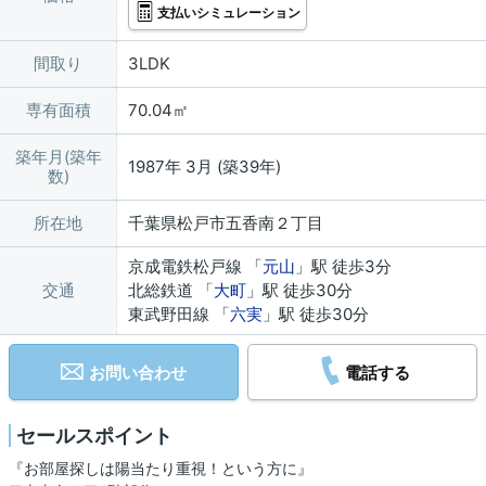
支払いシミュレーション
間取り
3LDK
専有面積
70.04㎡
築年月(築年
1987年 3月 (築39年)
数)
所在地
千葉県松戸市五香南２丁目
京成電鉄松戸線 「
元山
」駅 徒歩3分
交通
北総鉄道 「
大町
」駅 徒歩30分
東武野田線 「
六実
」駅 徒歩30分
お問い合わせ
電話する
セールスポイント
『お部屋探しは陽当たり重視！という方に』