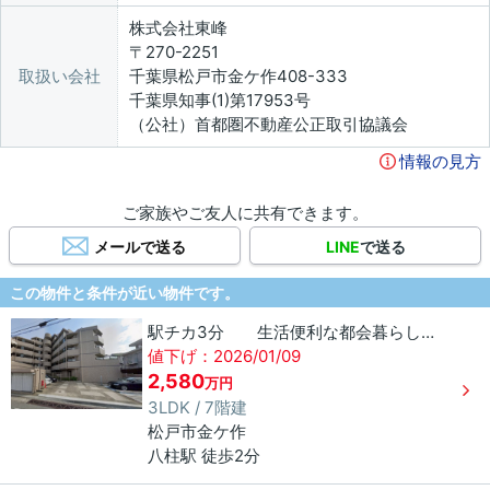
株式会社東峰
〒270-2251
取扱い会社
千葉県松戸市金ケ作408-333
千葉県知事(1)第17953号
（公社）首都圏不動産公正取引協議会
情報の見方
ご家族やご友人に共有できます。
メールで送る
LINE
で送る
この物件と条件が近い物件です。
駅チカ3分 生活便利な都会暮らし レクセルマンション新八柱
値下げ：2026/01/09
2,580
万円
3LDK / 7階建
松戸市
金ケ作
八柱駅 徒歩2分