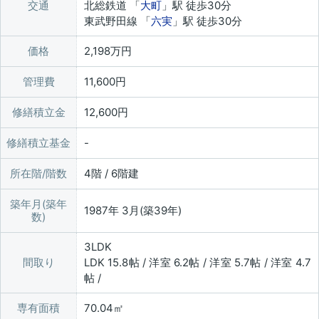
交通
北総鉄道 「
大町
」駅 徒歩30分
東武野田線 「
六実
」駅 徒歩30分
価格
2,198万円
管理費
11,600円
修繕積立金
12,600円
修繕積立基金
所在階/階数
4階 / 6階建
築年月(築年
1987年 3月(築39年)
数)
3LDK
間取り
LDK 15.8帖 / 洋室 6.2帖 / 洋室 5.7帖 / 洋室 4.7
帖 /
専有面積
70.04㎡