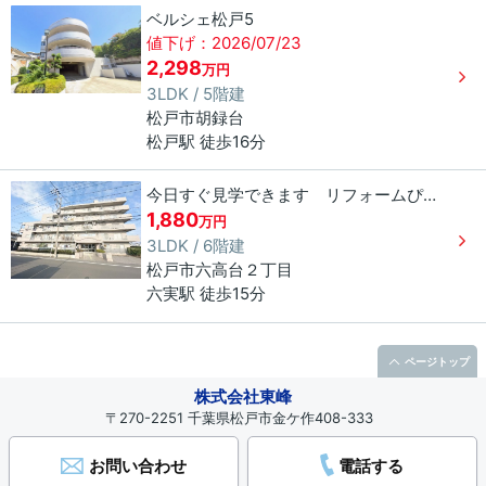
ベルシェ松戸5
値下げ：2026/07/23
2,298
万円
3LDK / 5階建
松戸市
胡録台
松戸駅 徒歩16分
今日すぐ見学できます リフォームぴかぴか ライフプラザ六実
1,880
万円
3LDK / 6階建
松戸市
六高台
２丁目
六実駅 徒歩15分
ページトップ
株式会社東峰
〒270-2251 千葉県松戸市金ケ作408-333
お問い合わせ
電話する