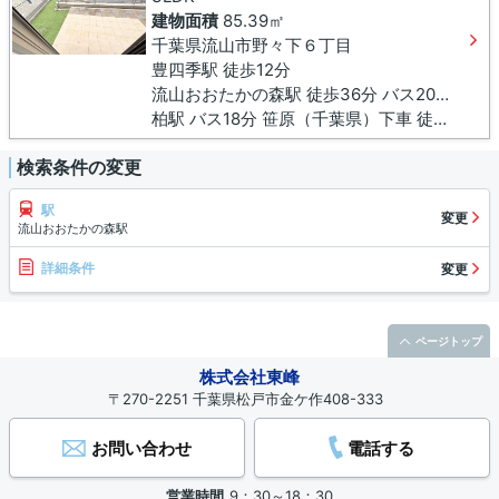
建物面積
85.39㎡
千葉県流山市野々下６丁目
豊四季駅 徒歩12分
流山おおたかの森駅 徒歩36分 バス20分 野々下１号公園下車 徒歩4分
柏駅 バス18分 笹原（千葉県）下車 徒歩8分
検索条件の変更
駅
変更
流山おおたかの森駅
詳細条件
変更
ページトップ
株式会社東峰
〒270-2251 千葉県松戸市金ケ作408-333
お問い合わせ
電話する
営業時間
9：30～18：30