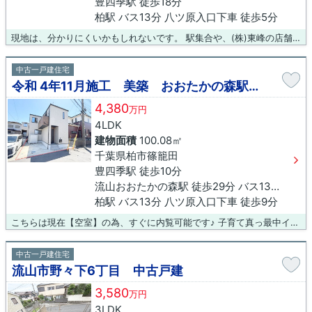
豊四季駅 徒歩18分
柏駅 バス13分 八ツ原入口下車 徒歩5分
現地は、分かりにくいかもしれないです。 駅集合や、(株)東峰の店舗集合できます。 ご自宅まで大型車で送迎もいたします。 小さいお子様もご一緒に皆さんでお越しください。 2種免許取得スタッフによる、車酔いしないスムーズドライブでご案内もできます。 子育て真っ最中のイクメンスタッフによる、ちびちゃんのいるご家庭にやさしい、おススメスポットのご案内も大好評。 お気軽にどうぞ。 こちらは現在【空室】の為、すぐに内覧可能です♪ 子育て真っ最中イクメンパパによる、子育てお悩み相談付きツアーも開催中。 お気軽にお申し出くださいね。 株式会社東峰は「お一人お一人の『人生という名の物語』に 登場させて頂く事に感謝し、 『あなたに出会えて良かったと言っていただける』サービスを致します」 予約のお電話はこちらへ↓ TEL：047－710-7016 ☆☆☆大歓迎致します☆☆☆ ・まずは相談だけ◎ ・物件の情報が欲しい◎ ・自宅を売却して住み替えをしたい◎ ・住みたい土地がある◎ ・小学校を変更したくない◎ ・住宅ローンがいくら組めるのか知りたい◎ ・他にもローンがあるのだけれど。。。◎ ・家族に言えない借り入れがある。。。◎(秘密厳守します!!) ・たくさんの物件を案内して欲しい◎ ・平日に案内して欲しい◎ ・物件見学に行くのに自宅まで迎えに来てほしい◎ ・スタッフに会いたい(笑)◎ ☆☆☆KIDSスペース有ります☆☆☆ お子様が退屈しないように、おもちゃや塗り絵、ジュースのご用意がございます◎ ぜひご家族でご来店下さい！
中古一戸建住宅
令和 4年11月施工 美築 おおたかの森駅まで自転車10分 柏市篠籠田
4,380
万円
4LDK
建物面積
100.08㎡
千葉県柏市篠籠田
豊四季駅 徒歩10分
流山おおたかの森駅 徒歩29分 バス13分 豊四季駅南口下車 徒歩12分
柏駅 バス13分 八ツ原入口下車 徒歩9分
こちらは現在【空室】の為、すぐに内覧可能です♪ 子育て真っ最中イクメンパパによる、子育てお悩み相談付きツアーも開催中。 お気軽にお申し出くださいね。 株式会社東峰は「お一人お一人の『人生という名の物語』に 登場させて頂く事に感謝し、 『あなたに出会えて良かったと言っていただける』サービスを致します」 予約のお電話はこちらへ↓ TEL：047－710-7016 ☆☆☆大歓迎致します☆☆☆ ・まずは相談だけ◎ ・物件の情報が欲しい◎ ・自宅を売却して住み替えをしたい◎ ・住みたい土地がある◎ ・小学校を変更したくない◎ ・住宅ローンがいくら組めるのか知りたい◎ ・他にもローンがあるのだけれど。。。◎ ・家族に言えない借り入れがある。。。◎(秘密厳守します!!) ・たくさんの物件を案内して欲しい◎ ・平日に案内して欲しい◎ ・物件見学に行くのに自宅まで迎えに来てほしい◎ ・スタッフに会いたい(笑)◎ ☆☆☆KIDSスペース有ります☆☆☆ お子様が退屈しないように、おもちゃや塗り絵、ジュースのご用意がございます◎ ぜひご家族でご来店下さい！
中古一戸建住宅
流山市野々下6丁目 中古戸建
3,580
万円
3LDK