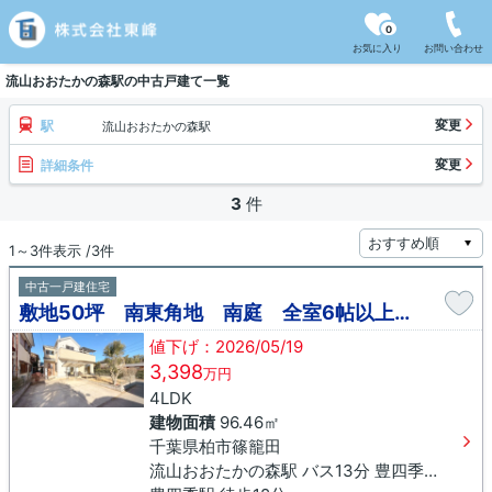
0
お気に入り
お問い合わせ
流山おおたかの森駅の中古戸建て一覧
変更
駅
流山おおたかの森駅
変更
詳細条件
3
件
1～3件表示 /3件
中古一戸建住宅
敷地50坪 南東角地 南庭 全室6帖以上 全室南向き 豊四季駅
値下げ：2026/05/19
3,398
万円
4LDK
建物面積
96.46㎡
千葉県柏市篠籠田
流山おおたかの森駅 バス13分 豊四季駅南口下車 徒歩15分