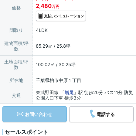
2,480
万円
価格
支払いシミュレーション
間取り
4LDK
建物面積/坪
85.29㎡ / 25.8坪
数
土地面積/坪
100.02㎡ / 30.25坪
数
所在地
千葉県柏市中原１丁目
東武野田線 「
増尾
」駅 徒歩20分 バス11分 防災
交通
公園入口下車 徒歩3分
お問い合わせ
電話する
セールスポイント