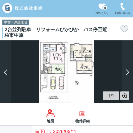
0
お気に入り
お問い合わせ
中古一戸建住宅
2台並列駐車 リフォームぴかぴか バス停至近
柏市中原
1
/
1
地図
物件詳細
値下げ：2026/05/11