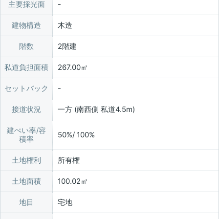
主要採光面
建物構造
木造
階数
2階建
私道負担面積
267.00㎡
セットバック
接道状況
一方 (南西側 私道4.5m)
建ぺい率/容
50%/ 100%
積率
土地権利
所有権
土地面積
100.02㎡
地目
宅地