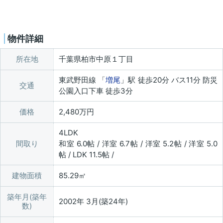
物件詳細
所在地
千葉県柏市中原１丁目
東武野田線 「
増尾
」駅 徒歩20分 バス11分 防災
交通
公園入口下車 徒歩3分
価格
2,480万円
4LDK
間取り
和室 6.0帖 / 洋室 6.7帖 / 洋室 5.2帖 / 洋室 5.0
帖 / LDK 11.5帖 /
建物面積
85.29㎡
築年月(築年
2002年 3月(築24年)
数)