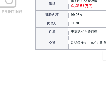
値下げ：2026/08/04
価格
4,499
万円
建物面積
99.08㎡
間取り
4LDK
住所
千葉県柏市豊四季
交通
常磐緩行線 「南柏」駅 徒