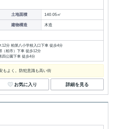
土地面積
140.05㎡
建物構造
木造
ス12分 柏第八小学校入口下車 徒歩4分
郷（柏市）下車 徒歩12分
第四公園下車 徒歩4分
治安もよく。防犯意識も高い街
お気に入り
詳細を見る