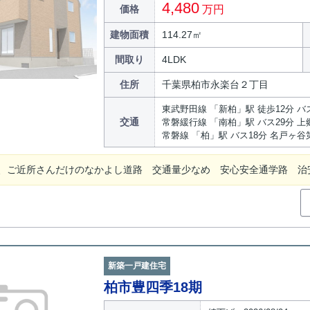
4,480
価格
万円
建物面積
114.27㎡
間取り
4LDK
住所
千葉県柏市永楽台２丁目
東武野田線 「新柏」駅 徒歩12分 バ
交通
常磐緩行線 「南柏」駅 バス29分 上
常磐線 「柏」駅 バス18分 名戸ヶ谷
、ご近所さんだけのなかよし道路 交通量少なめ 安心安全通学路 
新築一戸建住宅
柏市豊四季18期