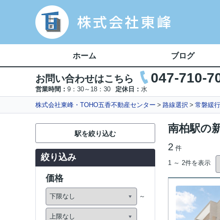
ホーム
ブログ
047-710-7
お問い合わせはこちら
営業時間：
9：30～18：30
定休日：
水
株式会社東峰・TOHO五香不動産センター
路線選択
常磐緩
南柏駅の新
駅を絞り込む
2
件
絞り込み
1 ～ 2件を表示
価格