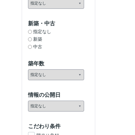
新築・中古
指定なし
新築
中古
築年数
情報の公開日
こだわり条件