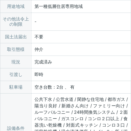
用途地域
第一種低層住居専用地域
その他法令上
の制限
国土法届出
不要
取引態様
仲介
現況
完成済み
引渡し
即時
駐車場
空き台数：2台 、 有
公共下水 / 公営水道 / 閑静な住宅地 / 都市ガス /
陽当り良好 / 新婚さん向け / ファミリー向け /
ルーフバルコニー / 24時間換気システム / ２面
バルコニー / ガスコンロ / コンロ２口以上 / 食
器洗い乾燥機 / 対面式キッチン / コンロ３口 /
設備条件