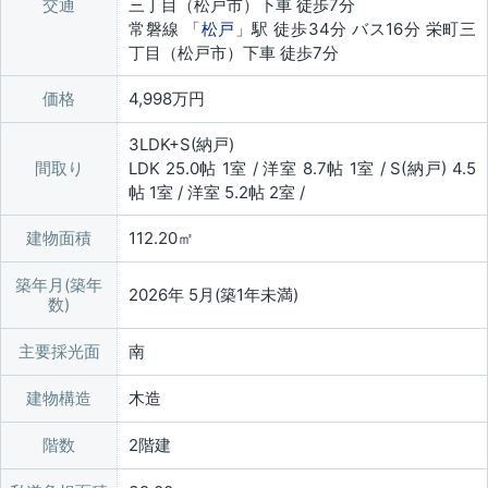
交通
三丁目（松戸市）下車 徒歩7分
常磐線 「
松戸
」駅 徒歩34分 バス16分 栄町三
丁目（松戸市）下車 徒歩7分
価格
4,998万円
3LDK+S(納戸)
間取り
LDK 25.0帖 1室 / 洋室 8.7帖 1室 / S(納戸) 4.5
帖 1室 / 洋室 5.2帖 2室 /
建物面積
112.20㎡
築年月(築年
2026年 5月(築1年未満)
数)
主要採光面
南
建物構造
木造
階数
2階建