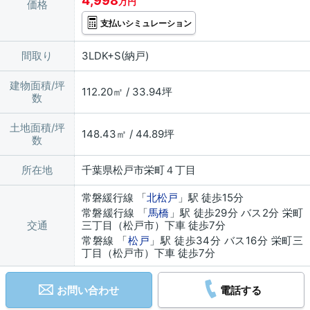
4,998
万円
価格
支払いシミュレーション
間取り
3LDK+S(納戸)
建物面積/坪
112.20㎡ / 33.94坪
数
土地面積/坪
148.43㎡ / 44.89坪
数
所在地
千葉県松戸市栄町４丁目
常磐緩行線 「
北松戸
」駅 徒歩15分
常磐緩行線 「
馬橋
」駅 徒歩29分 バス2分 栄町
交通
三丁目（松戸市）下車 徒歩7分
常磐線 「
松戸
」駅 徒歩34分 バス16分 栄町三
丁目（松戸市）下車 徒歩7分
お問い合わせ
電話する