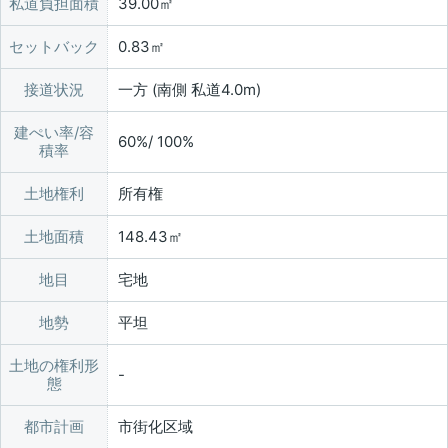
私道負担面積
39.00㎡
セットバック
0.83㎡
接道状況
一方 (南側 私道4.0m)
建ぺい率/容
60%/ 100%
積率
土地権利
所有権
土地面積
148.43㎡
地目
宅地
地勢
平坦
土地の権利形
態
都市計画
市街化区域