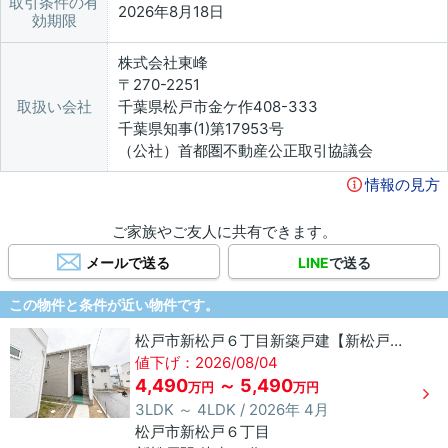
取引条件の有
2026年8月18日
効期限
株式会社東峰
〒270-2251
取扱い会社
千葉県松戸市金ケ作408-333
千葉県知事(1)第17953号
（公社）首都圏不動産公正取引協議会
情報の見方
ご家族やご友人に共有できます。
メールで送る
LINE
で送る
この物件と条件が近い物件です。
松戸市新松戸６丁目新築戸建【新松戸南小学校：4分】
値下げ：2026/08/04
4,490
～ 5,490
万円
万円
3LDK ～ 4LDK / 2026年 4月
松戸市
新松戸
６丁目