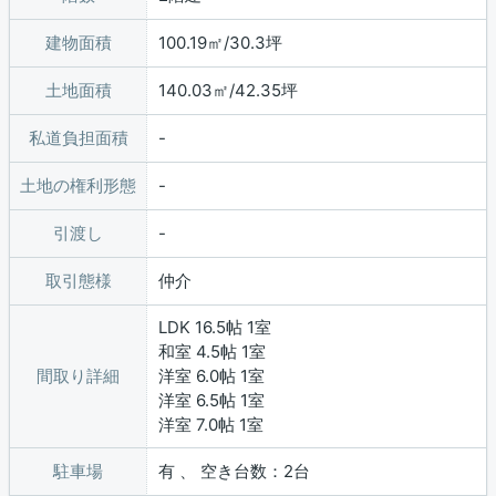
建物面積
100.19㎡/30.3坪
土地面積
140.03㎡/42.35坪
私道負担面積
土地の権利形態
引渡し
取引態様
仲介
LDK 16.5帖 1室
和室 4.5帖 1室
間取り詳細
洋室 6.0帖 1室
洋室 6.5帖 1室
洋室 7.0帖 1室
駐車場
有 、 空き台数：2台