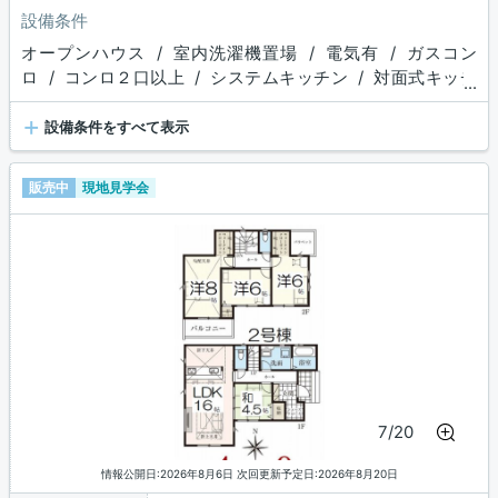
設備条件
オープンハウス / 室内洗濯機置場 / 電気有 / ガスコン
ロ / コンロ２口以上 / システムキッチン / 対面式キッチ
...
ン / コンロ３口 / 浴室乾燥機 / ウォークインクロゼット
+
設備条件をすべて表示
販売中
現地見学会
7/20
情報公開日:2026年8月6日 次回更新予定日:2026年8月20日