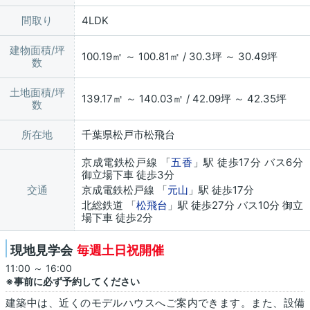
間取り
4LDK
建物面積/坪
100.19㎡ ～ 100.81㎡ / 30.3坪 ～ 30.49坪
数
土地面積/坪
139.17㎡ ～ 140.03㎡ / 42.09坪 ～ 42.35坪
数
所在地
千葉県松戸市松飛台
京成電鉄松戸線 「
五香
」駅 徒歩17分 バス6分
御立場下車 徒歩3分
交通
京成電鉄松戸線 「
元山
」駅 徒歩17分
北総鉄道 「
松飛台
」駅 徒歩27分 バス10分 御立
場下車 徒歩2分
現地見学会
毎週土日祝開催
11:00 ～ 16:00
※事前に必ず予約してください
建築中は、近くのモデルハウスへご案内できます。また、設備