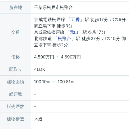
所在地
千葉県松戸市松飛台
京成電鉄松戸線 「
五香
」駅 徒歩17分 バス6分
御立場下車 徒歩3分
交通
京成電鉄松戸線 「
元山
」駅 徒歩17分
北総鉄道 「
松飛台
」駅 徒歩27分 バス10分 御
立場下車 徒歩2分
価格
4,590万円 ・ 4,690万円
間取り
4LDK
建物面積
100.19㎡ ～ 100.81㎡
総戸数
販売戸数
建物構造
木造