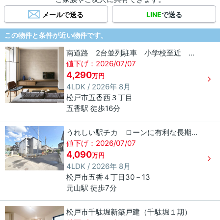
メールで送る
LINE
で送る
この物件と条件が近い物件です。
南道路 2台並列駐車 小学校至近 松戸市五香西3丁目
値下げ：2026/07/07
4,290
万円
4LDK / 2026年 8月
松戸市
五香西
３丁目
五香駅 徒歩16分
うれしい駅チカ ローンに有利な長期優良住宅 元山駅徒歩7分
値下げ：2026/07/07
4,090
万円
4LDK / 2026年 8月
松戸市
五香
４丁目
30－13
元山駅 徒歩7分
松戸市千駄堀新築戸建（千駄堀１期）