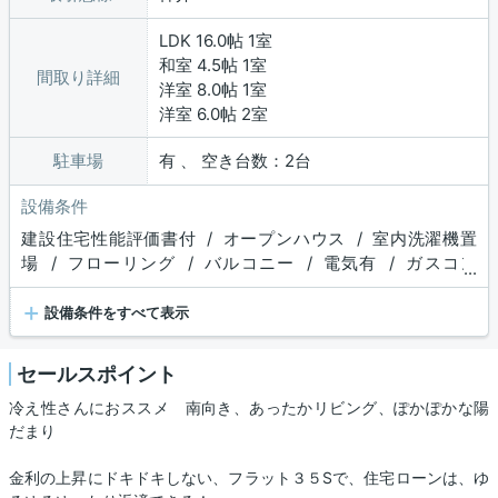
LDK 16.0帖 1室
和室 4.5帖 1室
間取り詳細
洋室 8.0帖 1室
洋室 6.0帖 2室
駐車場
有 、 空き台数：2台
設備条件
建設住宅性能評価書付 / オープンハウス / 室内洗濯機置
場 / フローリング / バルコニー / 電気有 / ガスコン
...
ロ / コンロ２口以上 / システムキッチン / 対面式キッチ
+
ン / コンロ３口 / バス・トイレ別 / 追焚機能浴室 / 浴室
設備条件をすべて表示
乾燥機 / 温水洗浄便座 / 床下収納 / ウォークインクロゼッ
ト / ウォークインシューズクロゼット / TVモニタ付インタ
セールスポイント
ーホン
冷え性さんにおススメ 南向き、あったかリビング、ぽかぽかな陽
だまり
金利の上昇にドキドキしない、フラット３５Sで、住宅ローンは、ゆ