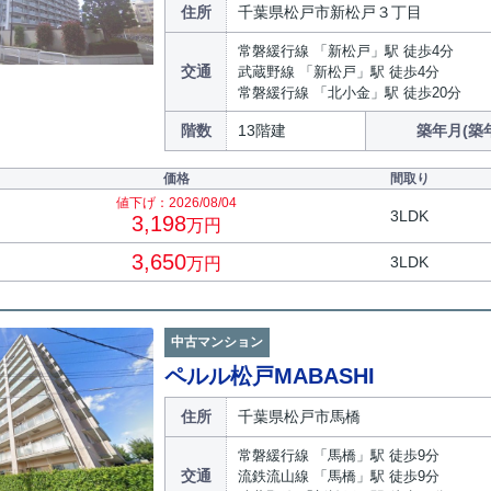
住所
千葉県松戸市新松戸３丁目
常磐緩行線 「新松戸」駅 徒歩4分
交通
武蔵野線 「新松戸」駅 徒歩4分
常磐緩行線 「北小金」駅 徒歩20分
階数
13階建
築年月(築
価格
間取り
値下げ：2026/08/04
3LDK
3,198
万円
3,650
3LDK
万円
中古マンション
ペルル松戸MABASHI
住所
千葉県松戸市馬橋
常磐緩行線 「馬橋」駅 徒歩9分
交通
流鉄流山線 「馬橋」駅 徒歩9分