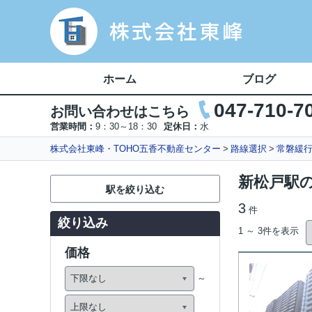
ホーム
ブログ
047-710-7
お問い合わせはこちら
営業時間：
9：30～18：30
定休日：
水
株式会社東峰・TOHO五香不動産センター
路線選択
常磐緩
新松戸駅
駅を絞り込む
3
件
絞り込み
1 ～ 3件を表示
価格