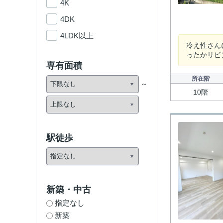
4K
4DK
4LDK以上
冷え性さん
ったかリビ
専有面積
所在階
10階
駅徒歩
新築・中古
指定なし
新築