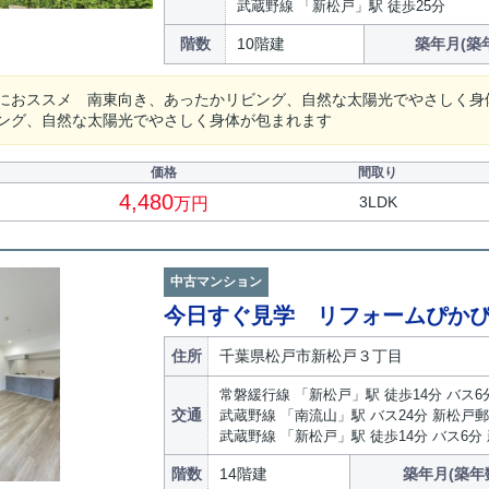
武蔵野線 「新松戸」駅 徒歩25分
階数
10階建
築年月(築
におススメ 南東向き、あったかリビング、自然な太陽光でやさしく身
ング、自然な太陽光でやさしく身体が包まれます
価格
間取り
4,480
3LDK
万円
中古マンション
今日すぐ見学 リフォームぴかぴ
住所
千葉県松戸市新松戸３丁目
常磐緩行線 「新松戸」駅 徒歩14分 バス6
交通
武蔵野線 「南流山」駅 バス24分 新松戸
武蔵野線 「新松戸」駅 徒歩14分 バス6分
階数
14階建
築年月(築年