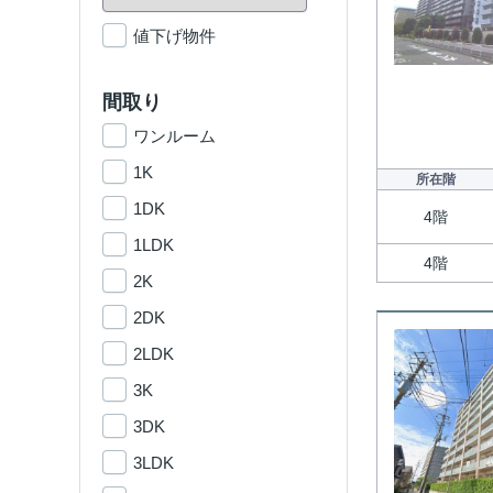
値下げ物件
間取り
ワンルーム
1K
所在階
1DK
4階
1LDK
4階
2K
2DK
2LDK
3K
3DK
3LDK